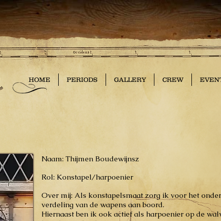
HOME
PERIODS
GALLERY
CREW
EVEN
Naam: Thijmen Boudewijnsz
Rol: Konstapel/harpoenier
Over mij: Als konstapelsmaat zorg ik voor het onde
verdeling van de wapens aan boord.
Hiernaast ben ik ook actief als harpoenier op de walv