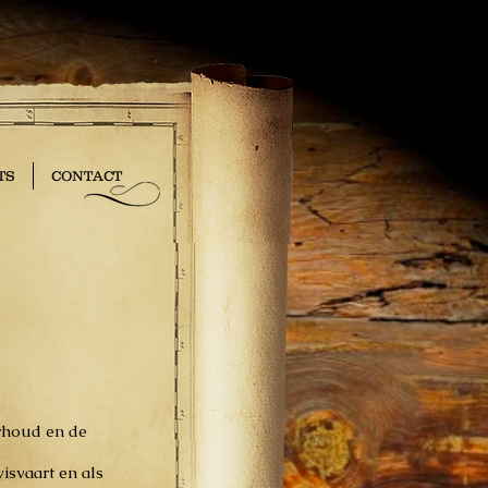
TS
CONTACT
rhoud en de
isvaart en als